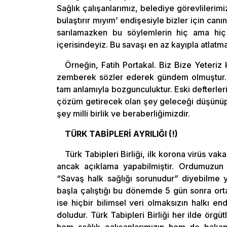
Sağlık çalışanlarımız, belediye görevlilerim
bulaştırır mıyım’ endişesiyle bizler için canı
sarılamazken bu söylemlerin hiç ama hiç 
içerisindeyiz. Bu savaşı en az kayıpla atlatma
Örneğin, Fatih Portakal. Biz Bize Yeteriz
zemberek sözler ederek gündem olmuştur. N
tam anlamıyla bozgunculuktur. Eski defterler
çözüm getirecek olan şey geleceği düşünüp
şey milli birlik ve beraberliğimizdir.
TÜRK TABİPLERİ AYRILIĞI (!)
Türk Tabipleri Birliği, ilk korona virüs va
ancak açıklama yapabilmiştir. Ordumuzun 
“Savaş halk sağlığı sorunudur” diyebilme 
başla çalıştığı bu dönemde 5 gün sonra ort
ise hiçbir bilimsel veri olmaksızın halkı 
doludur. Türk Tabipleri Birliği her ilde örgü
hem sağlık çalışanlarımızın hem de bakanlı