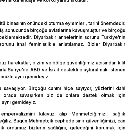
tü binasının önündeki oturma eylemleri, tarihî önemdedir.
ireniş sonucunda birçoğu evlatlarına kavuşmuştur ve birçoğu
eklemektedir. Diyarbakır annelerinin sorunu Türkiye’nin
orunu ithal feministlikle anlatılamaz. Bizler Diyarbakır
z harekatlar, bizim ve bölge güvenliğimiz açısından kilit
rla Suriye’de ABD ve İsrail destekli oluşturulmak istenen
ğimizle aynı gemideyiz.
e savaşıyor. Birçoğu canını hiçe sayıyor, yüzlerini dahi
lar orada savaşırken biz de onlara destek olmak için
a aynı gemideyiz.
mperyalizmini kılavuz alıp Mehmetçiğimizi, sağlık
değiliz. Bugün Mehmetçik cephede sınır güvenliğimizi, can
ık ordumuz bizlerin sağlığını, geleceğini korumak için