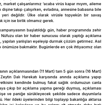
iz, market çalışanlarımız ‘acaba virüs kapar mıyım, aileme
nı dişine takıp çalışırken, evladına, annesine babasına bile
yeri değildir. Ülke olarak virüsle topyekûn bir savaş
k için ise birlik olmamız gerek.
 kampanyasının başlatıldığı gün, haber programında zehir
üfuzu olan bir haber sunucusu olarak yaptığı açıklama
i, yapılan yanlışları eşeleyip durmak çözüm getirmez. Asıl
 önümüze bakmaktır. Bugünlerde en çok ihtiyacımız olan
kasının açıklanmasından (11 Mart) tam 5 gün sonra (16 Mart)
Zeytin Dalı Harekatı karşısında anında açıklama yapıp
yetkisini kendinde bulmuş fakat sağlık ordumuzun canla
aya çıkıp bir açıklama yapma gereği duymuş, açıklaması
endişe ve paniğe sürükleyecek şekilde sadece duyumlarla
tlü. Her ildeki üyelerinden bilgi toplayıp bakanlığa aktarsa
ğın işi kolaylaşır ve bu salgını alt etmede daha hızlı