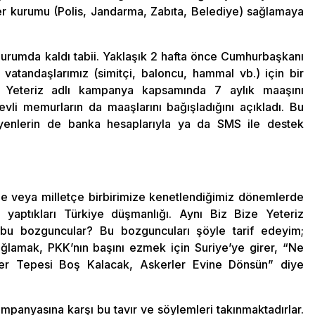
 her kurumu (Polis, Jandarma, Zabıta, Belediye) sağlamaya
urumda kaldı tabii. Yaklaşık 2 hafta önce Cumhurbaşkanı
tandaşlarımız (simitçi, baloncu, hammal vb.) için bir
e Yeteriz adlı kampanya kapsamında 7 aylık maaşını
evli memurların da maaşlarını bağışladığını açıkladı. Bu
enlerin de banka hesaplarıyla ya da SMS ile destek
de veya milletçe birbirimize kenetlendiğimiz dönemlerde
 yaptıkları Türkiye düşmanlığı. Aynı Biz Bize Yeteriz
 bu bozguncular? Bu bozguncuları şöyle tarif edeyim;
ğlamak, PKK’nın başını ezmek için Suriye’ye girer, “Ne
tler Tepesi Boş Kalacak, Askerler Evine Dönsün” diye
mpanyasına karşı bu tavır ve söylemleri takınmaktadırlar.