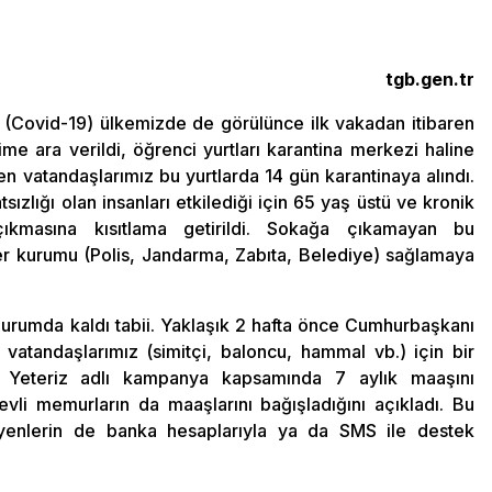
tgb.gen.tr
 (Covid-19) ülkemizde de görülünce ilk vakadan itibaren
time ara verildi, öğrenci yurtları karantina merkezi haline
en vatandaşlarımız bu yurtlarda 14 gün karantinaya alındı.
sızlığı olan insanları etkilediği için 65 yaş üstü ve kronik
 çıkmasına kısıtlama getirildi. Sokağa çıkamayan bu
 her kurumu (Polis, Jandarma, Zabıta, Belediye) sağlamaya
urumda kaldı tabii. Yaklaşık 2 hafta önce Cumhurbaşkanı
tandaşlarımız (simitçi, baloncu, hammal vb.) için bir
e Yeteriz adlı kampanya kapsamında 7 aylık maaşını
evli memurların da maaşlarını bağışladığını açıkladı. Bu
enlerin de banka hesaplarıyla ya da SMS ile destek