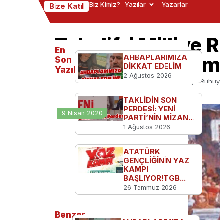
Biz Kimiz?
Yazılar
Yazarlar
Bize Katıl
Tekalif-i Milliye 
En
Yeteriz Türkiyem
AHBAPLARIMIZA
Son
DİKKAT EDELİM
Yazılanlar
2 Ağustos 2026
Ana Sayfa
Serbest Kürsü
Tekalif-i Milliye Ruhu
TAKLİDİN SON
PERDESİ: YENİ
9 Nisan 2020
PARTİ’NİN MİZAN...
1 Ağustos 2026
ATATÜRK
GENÇLİĞİNİN YAZ
KAMPI
BAŞLIYOR!TGB...
26 Temmuz 2026
Benzer