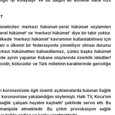
?
öneticileri merkezi hükümet-yerel hükümet söylemleri
yerel hükümet’ ve ‘merkezi hükümet’ diye bir tabir yoktur.
 ülkede ‘merkezi hükümet’ kavramının kullanılabilmesi için
ani o ülkenin bir federasyonla yönetiliyor olması durumu
erkezi hükümetten bahsedilemez, çünkü başka hükümet
lde ayrım yapanlar Kobane olaylarında özerklik istediler!
idir, bölücüdür ve Türk milletinin karakterinde gericiliğe
an koronavirüsle ilgili önemli açıklamalarda bulunan Sağlık
n koronavirüse yakalandığını söylemişti. Halk TV, Koca’nın
sağlık çalışanı hayatını kaybetti’ şeklinde servis etti. Bu
manipüle etmektedir. Bu çirkin provokasyon sağlık
e halkta endişe ve korku yaratmaktadır.