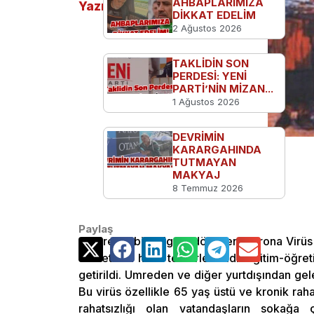
AHBAPLARIMIZA
Yazılar
DİKKAT EDELİM
2 Ağustos 2026
TAKLİDİN SON
PERDESİ: YENİ
PARTİ’NİN MİZAN...
1 Ağustos 2026
DEVRİMİN
KARARGAHINDA
TUTMAYAN
Ecem Teke
MAKYAJ
YAZAR
8 Temmuz 2026
Paylaş
Küresel bir salgına dönüşen Corona Virüs
devletimiz hızla tedbirleri aldı. Eğitim-öğre
getirildi. Umreden ve diğer yurtdışından gel
Bu virüs özellikle 65 yaş üstü ve kronik rahat
rahatsızlığı olan vatandaşların sokağa