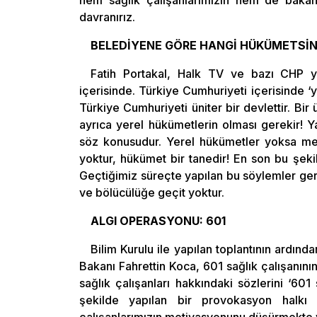
davranırız.
BELEDİYENE GÖRE HANGİ HÜKÜMETSİN
Fatih Portakal, Halk TV ve bazı CHP y
içerisinde. Türkiye Cumhuriyeti içerisinde ‘
Türkiye Cumhuriyeti üniter bir devlettir. Bir
ayrıca yerel hükümetlerin olması gerekir! Y
söz konusudur. Yerel hükümetler yoksa m
yoktur, hükümet bir tanedir! En son bu şeki
Geçtiğimiz süreçte yapılan bu söylemler geric
ve bölücülüğe geçit yoktur.
ALGI OPERASYONU: 601
Bilim Kurulu ile yapılan toplantının ardınd
Bakanı Fahrettin Koca, 601 sağlık çalışanını
sağlık çalışanları hakkındaki sözlerini ‘601 
şekilde yapılan bir provokasyon halkı 
çalışanlarımızın motivasyonunu düşürmekte v