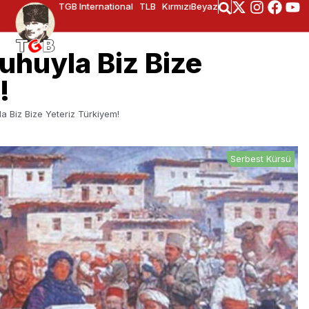
TGB International
TLB
KırmızıBeyaz
Ruhuyla Biz Bize
!
yla Biz Bize Yeteriz Türkiyem!
Serbest Kürsü